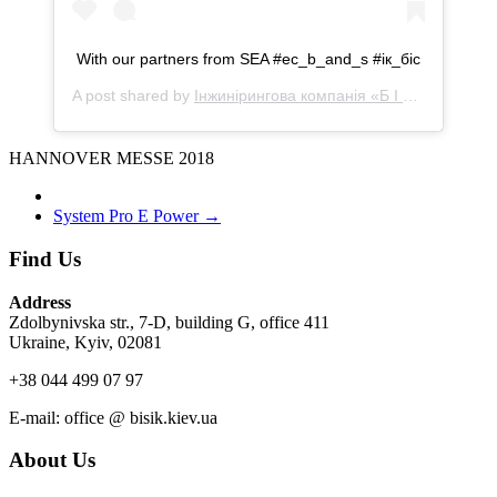
With our partners from SEA #ec_b_and_s #ік_біс
A post shared by
Інжинірингова компанія «Б І С»
(@bis_ik)
HANNOVER MESSE 2018
System Pro E Power
→
Find Us
Address
Zdolbynivska str., 7-D, building G, office 411
Ukraine, Kyiv, 02081
+38 044 499 07 97
Е-mail: office @ bisik.kiev.ua
About Us